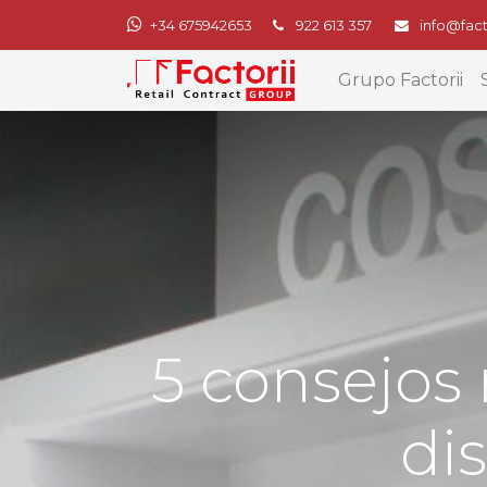
+34 675942653
922 613 357
info@fact
Grupo Factorii
5 consejos 
di