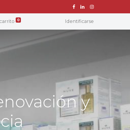
0
carrito
Identificarse
renovación y
cia