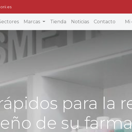
orii.es
Sectores
Marcas
Tienda
Noticias
Contacto
Mi 
rápidos para la 
seño de su farma