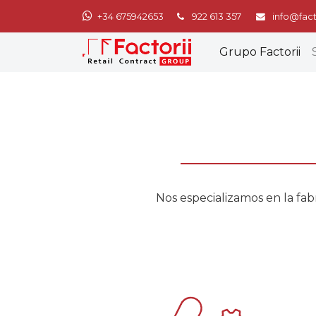
+34 675942653
922 613 357
info@fact
Grupo Factorii
Nos especializamos en la fabr