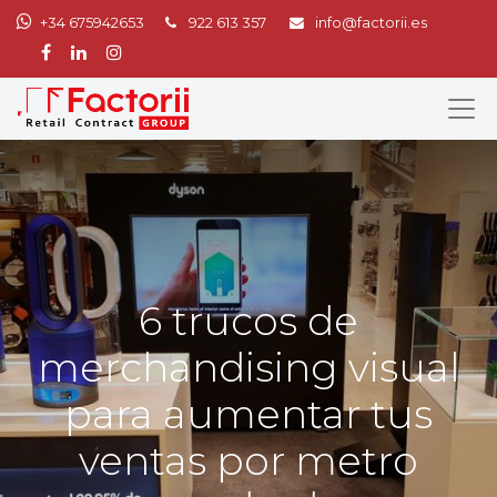
+34 675942653
922 613 357
info@factorii.es
6 trucos de
merchandising visual
para aumentar tus
ventas por metro