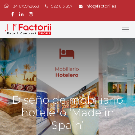
+34 675942653
922 613 357
info@factorii.es
Diseño de mobiliario
hotelero ‘Made in
Spain’