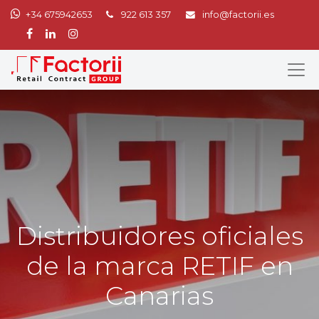
+34 675942653
922 613 357
info@factorii.es
Distribuidores oficiales
de la marca RETIF en
Canarias