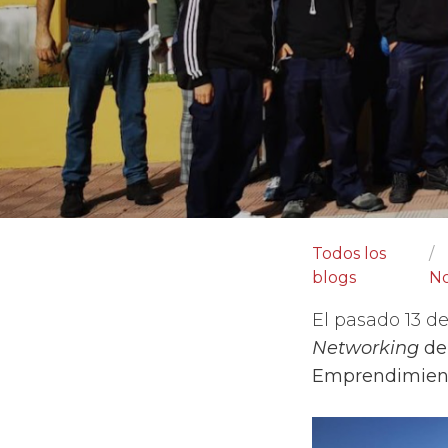
Todos los
blogs
No
El pasado 13 d
Networking
de 
Emprendimien