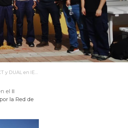
AL en IES Orotava
en el
II
por la Red de