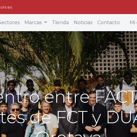
orii.es
Sectores
Marcas
Tienda
Noticias
Contacto
Mi 
ntro entre FACT
tes de FCT y DU