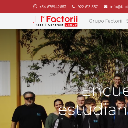
+34 675942653
922 613 357
info@fact
Grupo Factorii
Encue
estudian