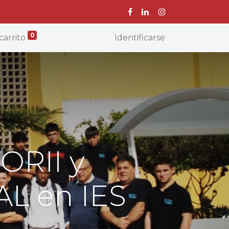
0
carrito
Identificarse
ORII y
AL en IES