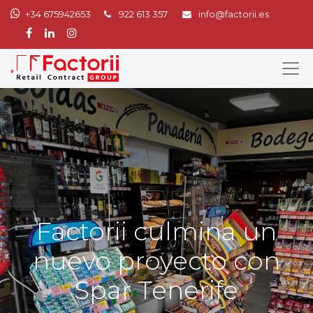
+34 675942653
922 613 357
info@factorii.es
Factorii culmina un
nuevo proyecto con
Spar Tenerife