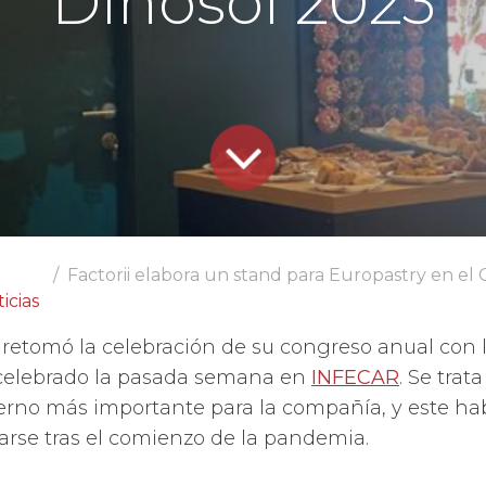
Dínosol 2023
Factorii elabora un stand para Europastry en el Congreso
icias
, retomó la celebración de su congreso anual con l
celebrado la pasada semana en
INFECAR
. Se trat
terno más importante para la compañía, y este ha
rarse tras el comienzo de la pandemia.