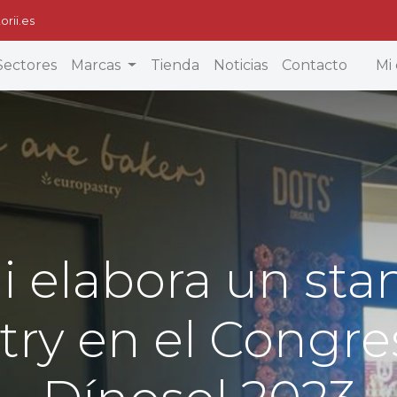
orii.es
Sectores
Marcas
Tienda
Noticias
Contacto
Mi 
ii elabora un sta
try en el Congre