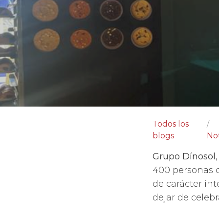
Todos los
blogs
Not
Grupo Dínosol
400 personas 
de carácter in
dejar de celeb