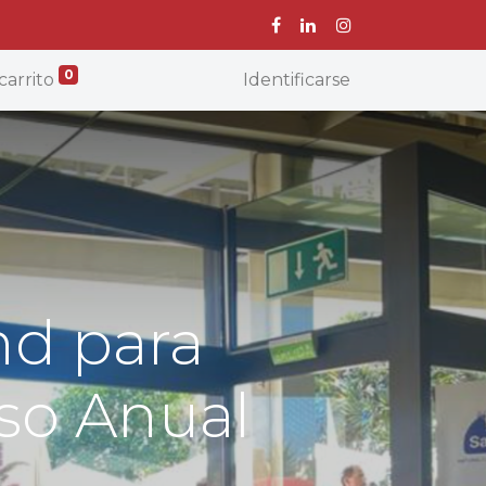
0
carrito
Identificarse
nd para
so Anual