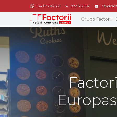
+34 675942653
922 613 357
info@fact
Grupo Factorii
Factor
Europas