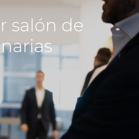
r salón de
anarias