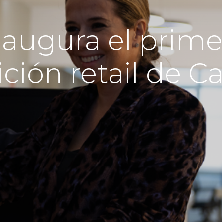
inaugura el prime
ción retail de C