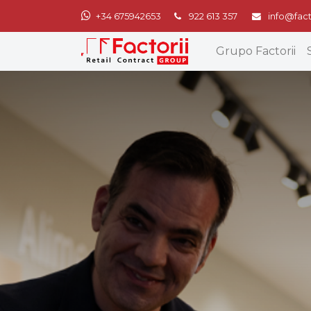
+34 675942653
922 613 357
info@fact
Grupo Factorii