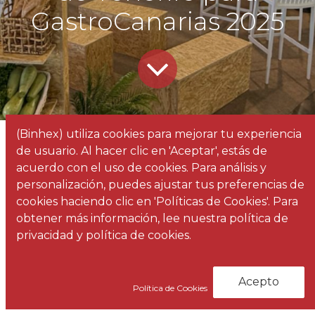
GastroCanarias 2025
(Binhex) utiliza cookies para mejorar tu experiencia
Todos
Factorii realiza el stand de la Sociedad de Desarrollo del Ayuntamiento de S/C de Tenerife para GastroCanarias 2025
de usuario. Al hacer clic en 'Aceptar', estás de
los
Noticias
acuerdo con el uso de cookies. Para análisis y
blogs
personalización, puedes ajustar tus preferencias de
cookies haciendo clic en 'Políticas de Cookies'. Para
Gastrocanarias
es la feria más importante del
obtener más información, lee nuestra política de
sector de la Gastronomía, la Hostelería y la
privacidad y política de cookies.
Restauración en las Islas. Se celebró del 20 al
22 de mayo de 2025, en el Recinto Ferial de
Acepto
Santa Cruz de Tenerife
Política de Cookies