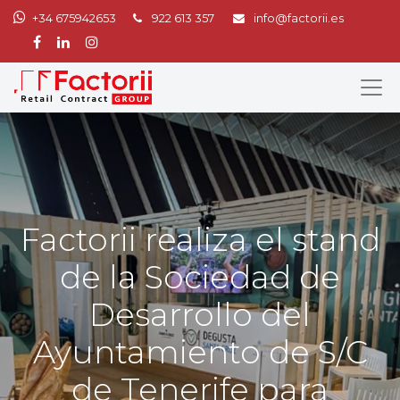
+34 675942653
922 613 357
info@factorii.es
Factorii realiza el stand
de la Sociedad de
Desarrollo del
Ayuntamiento de S/C
de Tenerife para