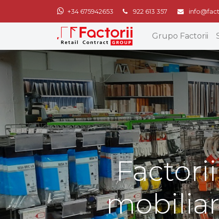
+34 675942653
922 613 357
info@fact
Grupo Factorii
Factorii
mobiliar