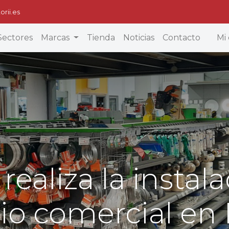
orii.es
Sectores
Marcas
Tienda
Noticias
Contacto
Mi 
 realiza la instal
io comercial en