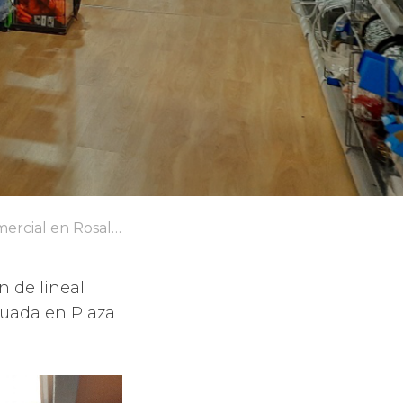
ercial en Rosalesa
 de lineal
tuada en Plaza