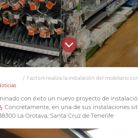
Factorii realiza la instalación del mobiliario com
oticias
inado con éxito un nuevo proyecto de instalación
A
. Concretamente, en una de sus instalaciones si
 38300 La Orotava, Santa Cruz de Tenerife