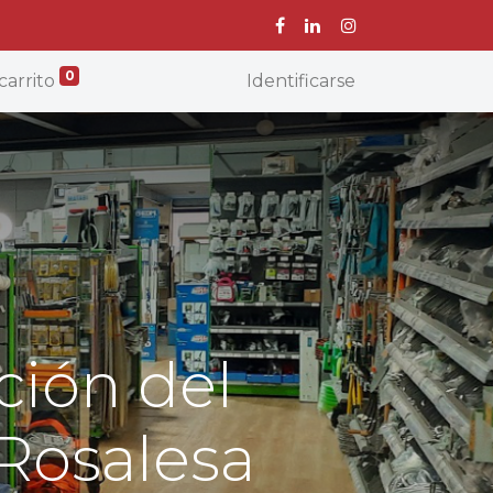
0
carrito
Identificarse
ación del
 Rosalesa