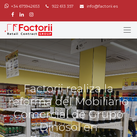
+34 675942653
922 613 357
info@factorii.es
Factorii realiza la
reforma del Mobiliario
Comercial de Grupo
Dinosol en