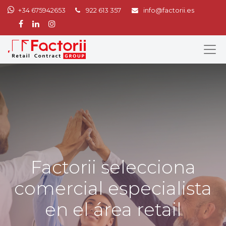
+34 675942653
922 613 357
info@factorii.es
Factorii selecciona
comercial especialista
en el área retail