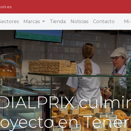
orii.es
Sectores
Marcas
Tienda
Noticias
Contacto
Mi 
y DIALPRIX culm
oyecto en Tener