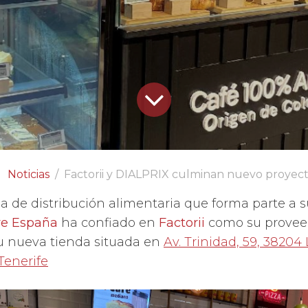
Noticias
Factorii y DIALPRIX culminan nuevo proyect
a de distribución alimentaria que forma parte a s
e España
ha confiado en
Factorii
como su proveed
u nueva tienda situada en
Av. Trinidad, 59, 38204
Tenerife