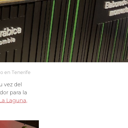
o en Tenerife
u vez del
or para la
 La Laguna,