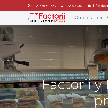
+34 675942653
922 613 357
info@fact
Grupo Factorii
Factorii 
pr