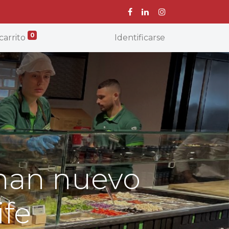
0
carrito
Identificarse
inan nuevo
ife