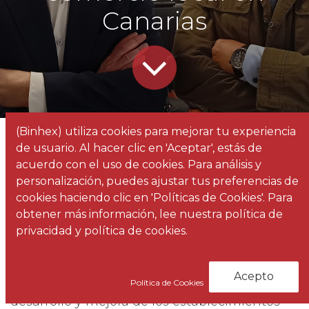
Canarias
(Binhex) utiliza cookies para mejorar tu experiencia
Todos
FAUCA y Factorii estrechan lazos de colaboración para promover y ayudar al comercio local en Canarias
de usuario. Al hacer clic en 'Aceptar', estás de
los
Noticias
acuerdo con el uso de cookies. Para análisis y
blogs
personalización, puedes ajustar tus preferencias de
cookies haciendo clic en 'Políticas de Cookies'. Para
La Federación de Áreas Urbanas de Canarias
obtener más información, lee nuestra política de
(FAUCA)
ha mantenido diversas reuniones de
privacidad y política de cookies.
trabajo con
Factorii
, empresa canaria
especializada en el sector del retail para
Acepto
promover y fomentar acciones que ayuden al
Política de Cookies
desarrollo y mejora de los establecimientos