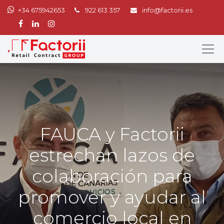
+34 675942653
922 613 357
info@factorii.es
FAUCA y Factorii
estrechan lazos de
colaboración para
promover y ayudar al
comercio local en