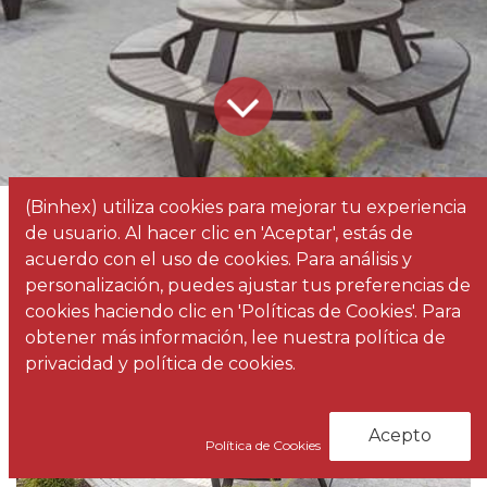
(Binhex) utiliza cookies para mejorar tu experiencia
Todos los
Formas creativas de cambiar el mobiliario exterior
de usuario. Al hacer clic en 'Aceptar', estás de
blogs
Noticias
acuerdo con el uso de cookies. Para análisis y
personalización, puedes ajustar tus preferencias de
cookies haciendo clic en 'Políticas de Cookies'. Para
obtener más información, lee nuestra política de
privacidad y política de cookies.
Acepto
Política de Cookies