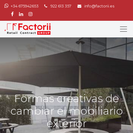
+34 675942653
922 613 357
info@factorii.es
Formas creativas de
cambiar el mobiliario
exterior