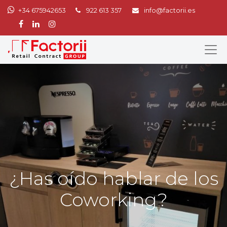
+34 675942653
922 613 357
info@factorii.es
¿Has oído hablar de los
Coworking?