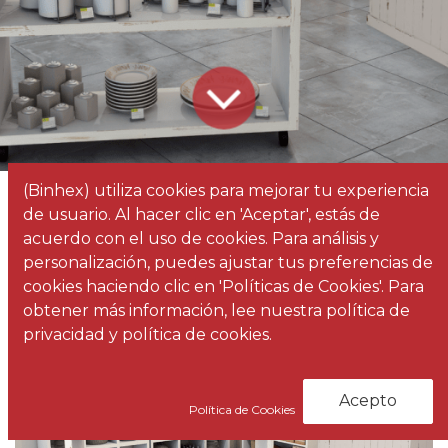
(Binhex) utiliza cookies para mejorar tu experiencia
Todos
Maneras de aprovechar al máximo el espacio de una tienda
de usuario. Al hacer clic en 'Aceptar', estás de
los
Noticias
acuerdo con el uso de cookies. Para análisis y
blogs
personalización, puedes ajustar tus preferencias de
cookies haciendo clic en 'Políticas de Cookies'. Para
obtener más información, lee nuestra política de
privacidad y política de cookies.
Acepto
Política de Cookies