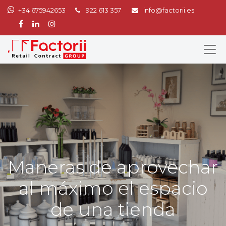
+34 675942653
922 613 357
info@factorii.es
Maneras de aprovechar
al máximo el espacio
de una tienda