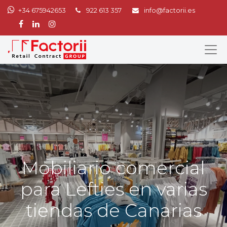
+34 675942653
922 613 357
info@factorii.es
Mobiliario comercial
para Lefties en varias
tiendas de Canarias