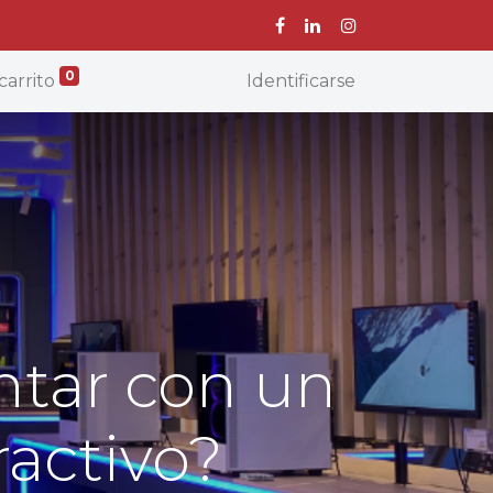
0
carrito
Identificarse
ntar con un
ractivo?