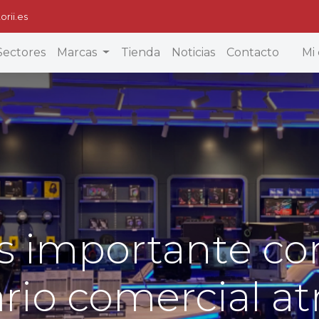
orii.es
Sectores
Marcas
Tienda
Noticias
Contacto
Mi 
s importante co
rio comercial at