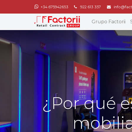
+34 675942653
922 613 357
info@fact
Grupo Factorii
¿Por qué e
mobilia