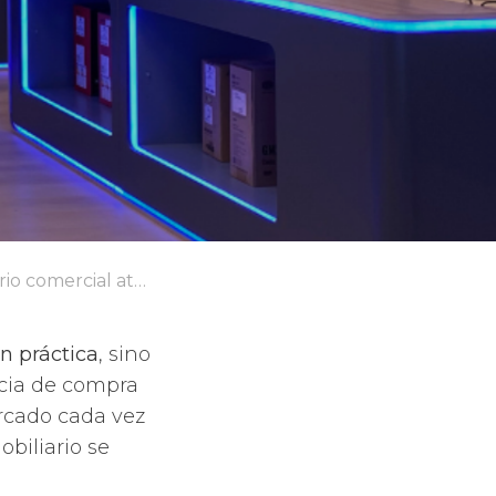
ercial atractivo?
n práctica
, sino
ncia de compra
rcado cada vez
obiliario se