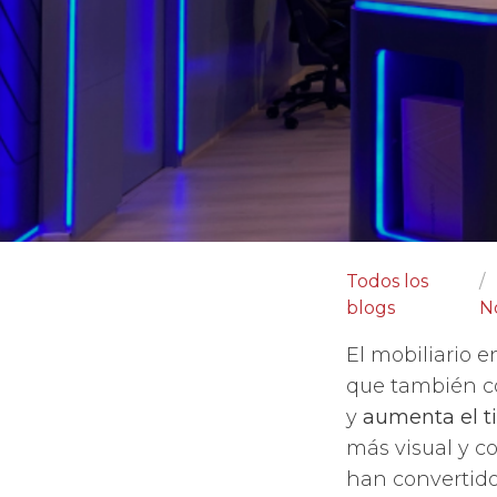
Todos los
blogs
No
El mobiliario 
que también co
y
aumenta el t
más visual y co
han convertido