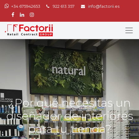
+34 675942653
922 613 357
info@factorii.es
¿Por qué necesitas un
diseñador de interiores
para tu tienda?