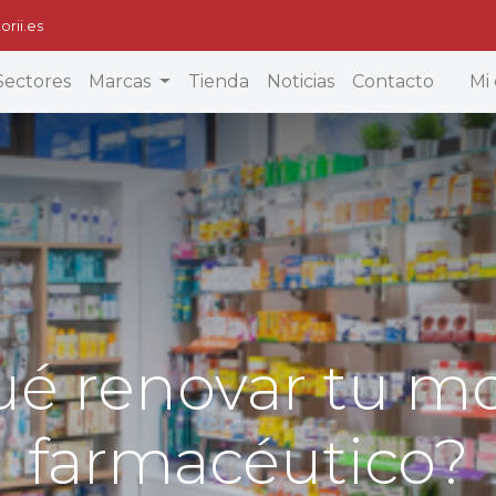
orii.es
Sectores
Marcas
Tienda
Noticias
Contacto
Mi 
é renovar tu mo
farmacéutico?