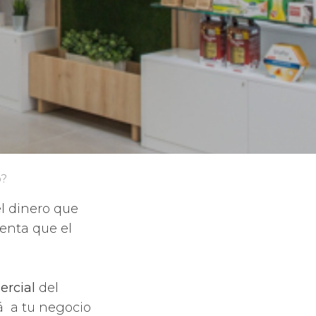
o?
el dinero que
uenta que el
ercial
del
á a tu negocio