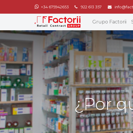
+34 675942653
922 613 357
info@fact
Grupo Factorii
¿Por qu