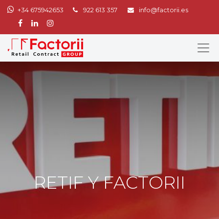
+34 675942653
922 613 357
info@factorii.es
RETIF Y FACTORII