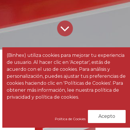
(Binhex) utiliza cookies para mejorar tu experiencia
Todos los blogs
Noticias
RETIF Y FACTORII
de usuario. Al hacer clic en 'Aceptar', estás de
acuerdo con el uso de cookies. Para análisis y
RETIF
, empresa dedicada al
equipamiento
personalización, puedes ajustar tus preferencias de
comercial y mobiliario
que trabaja
cookies haciendo clic en 'Políticas de Cookies'. Para
conjuntamente con nosotros,
Factorii
.
obtener más información, lee nuestra política de
privacidad y política de cookies.
Acepto
Política de Cookies