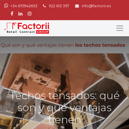
+34 675942653
922 613 357
info@factorii.es
Techos tensados: qué
son y qué ventajas
tienen