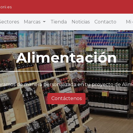
orii.es
Sectores
Marcas
Tienda
Noticias
Contacto
Mi 
Alimentación
oramos de manera personalizada en tu proyecto de Alim
Contáctenos