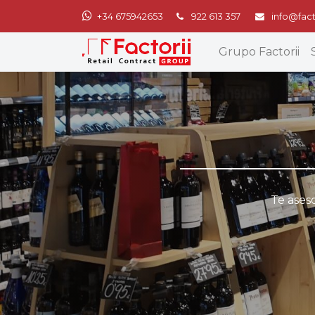
+34 675942653
922 613 357
info@fact
Grupo Factorii
Te ases