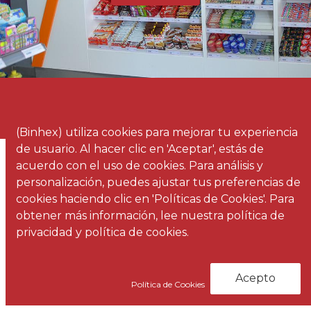
(Binhex) utiliza cookies para mejorar tu experiencia
de usuario. Al hacer clic en 'Aceptar', estás de
acuerdo con el uso de cookies. Para análisis y
personalización, puedes ajustar tus preferencias de
cookies haciendo clic en 'Políticas de Cookies'. Para
obtener más información, lee nuestra política de
privacidad y política de cookies.
Infografías 3D
Acepto
Política de Cookies