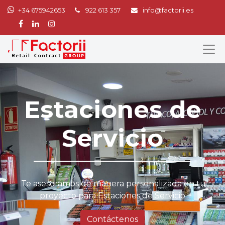
+34 675942653
922 613 357
info@factorii.es
Estaciones de
Servicio
Te asesoramos de manera personalizada en tu
proyecto para Estaciones de Servicio
Contáctenos