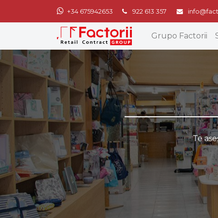
+34 675942653
922 613 357
info@fact
Grupo Factorii
Te ase