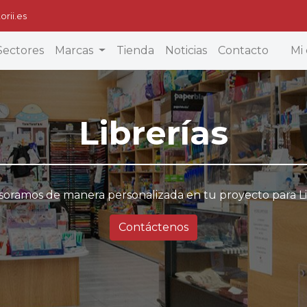
orii.es
Sectores
Marcas
Tienda
Noticias
Contacto
Mi 
Librerías
soramos de manera personalizada en tu proyecto para Li
Contáctenos