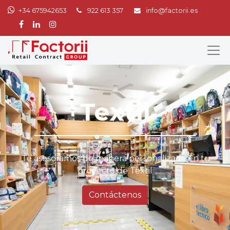
+34 675942653
922 613 357
info@factorii.es
Textil
Te asesoramos de manera personalizada en tu
proyecto de Textil
Contáctenos