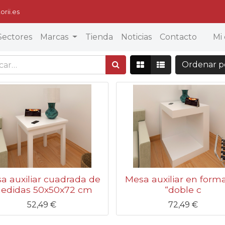
orii.es
Sectores
Marcas
Tienda
Noticias
Contacto
Mi 
Ordenar 
a auxiliar cuadrada de
Mesa auxiliar en form
edidas 50x50x72 cm
“doble c
52,49
€
72,49
€