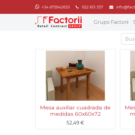
+34 675942653
922 613 357
info@fact
Grupo Factorii
Mesa auxiliar cuadrada de
Mes
medidas 60x60x72
m
52,49
€