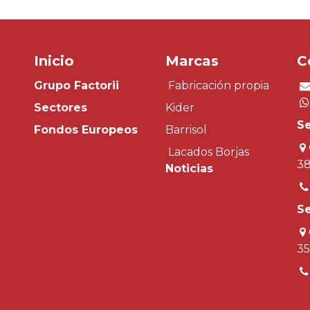
Inicio
Marcas
C
Grupo Factorii
Fabricación propia
Sectores
Kider
Se
Fondos
Europeos
Barrisol
Lacados Borjas
38
Noticias
Se
35