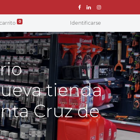
0
carrito
Identificarse
rio
nueva tienda
anta Cruz de