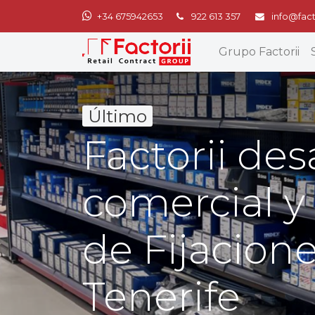
+34 675942653
922 613 357
info@fact
Grupo Factorii
Último
Factorii des
comercial y
de Fijacion
Tenerife