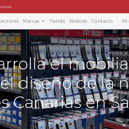
orii.es
Sectores
Marcas
Tienda
Noticias
Contacto
Mi 
arrolla el mobilia
 el diseño de la 
es Canarias en S