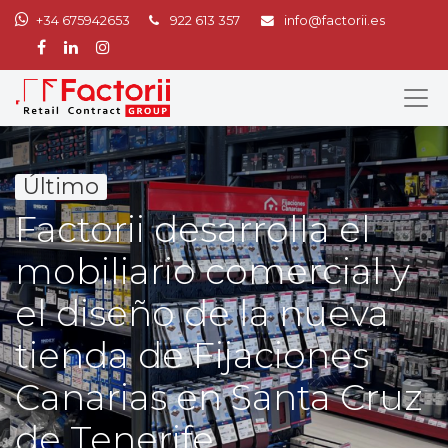
+34 675942653
922 613 357
info@factorii.es
Último
Factorii desarrolla el
mobiliario comercial y
el diseño de la nueva
tienda de Fijaciones
Canarias en Santa Cruz
de Tenerife